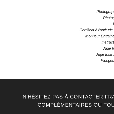
Photograph
Photog
Certificat à l’aptitu
Moniteur Entrain
Instruc
Juge I
Juge Instr
Plonge
N’HÉSITEZ PAS À CONTACTER FR
COMPLÉMENTAIRES OU TOU